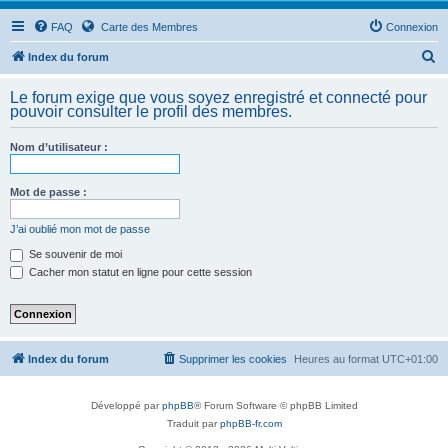
FAQ
Carte des Membres
Connexion
R
Index du forum
e
Le forum exige que vous soyez enregistré et connecté pour
c
pouvoir consulter le profil des membres.
h
Nom d’utilisateur :
e
r
Mot de passe :
c
h
J’ai oublié mon mot de passe
e
Se souvenir de moi
Cacher mon statut en ligne pour cette session
r
Index du forum
Supprimer les cookies
Heures au format
UTC+01:00
Développé par
phpBB
® Forum Software © phpBB Limited
Traduit par
phpBB-fr.com